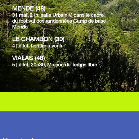
​MENDE (48)
31 mai, 21h, salle Urbain V, dans le cadre
du festival des randonnées Camp de base
Mende
​LE CHAMBON (30)
4 juillet, horaire à venir​
VIALAS (48)
5 juillet, 20h30, Maison du Temps libre